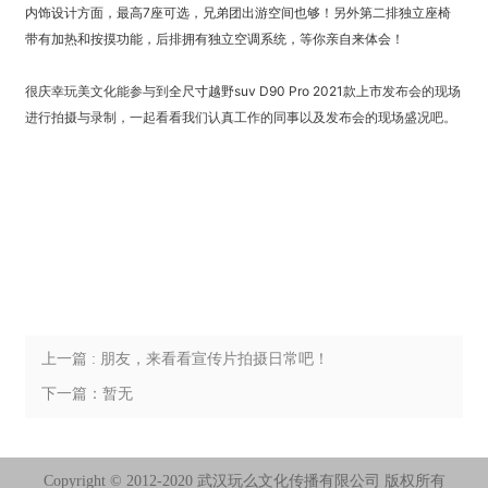
内饰设计方面，最高7座可选，兄弟团出游空间也够！另外第二排独立座椅
带有加热和按摸功能，后排拥有独立空调系统，等你亲自来体会！
很庆幸玩美文化能参与到
全尺寸越野suv D90 Pro 2021款上市
发布会的现场
进行拍摄与录制，一起看看我们认真工作的同事以及发布会的现场盛况吧。
上一篇 : 朋友，来看看宣传片拍摄日常吧！
下一篇：暂无
Copyright © 2012-2020 武汉玩么文化传播有限公司 版权所有