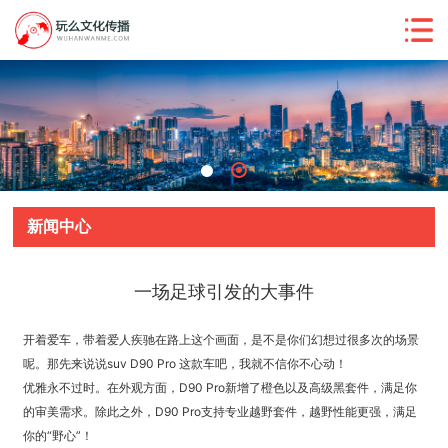
新闻中心
一场足球引发的大事件
开着爱车，带着爱人疾驰在路上这个画面，是不是你们幻想过很多次的场景
呢。那先来说说suv D90 Pro 这款车吧，我就不信你不心动！
优雅永不过时。在外观方面，D90 Pro新增了橙色以及高级黑套件，满足你
的审美需求。除此之外，D90 Pro支持专业越野套件，越野性能更强，满足
你的“野心”！