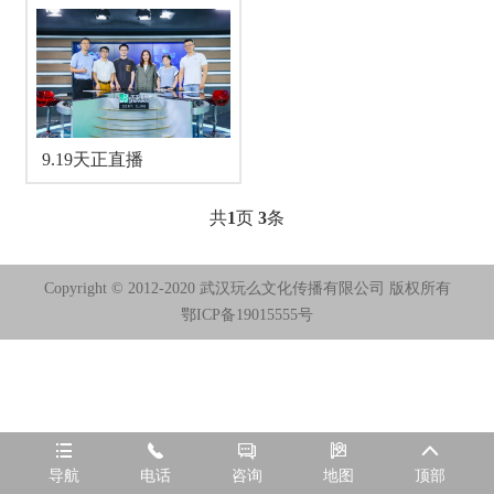
9.19天正直播
共
1
页
3
条
Copyright © 2012-2020 武汉玩么文化传播有限公司 版权所有
鄂ICP备19015555号





导航
电话
咨询
地图
顶部