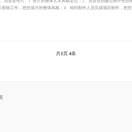
1、负责宣传片、广告片的整体艺术风格定位；2、负责在拍摄过程中把控
乐剪辑工作，把控成片的整体风格；4、组织制作人员完成项目制作，把控影
共
1
页
4
条
司